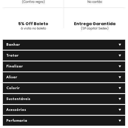
(Confira regra)
No cartão
5% Off Boleto
Entrega Garantida
à vista no boleto
(SP capital Sedex)
Banhar
Tratar
Finalizar
Alisar
Colorir
Sustentáveis
Acessórios
Perfumaria