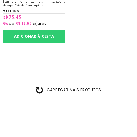
brilho e auxilia a controlar as cargas elétricas
da superfície da fibra capilar.
ver mais
R$ 75,45
6x
de
R$ 12,57
s/juros
ADICIONAR À CESTA
CARREGAR MAIS PRODUTOS