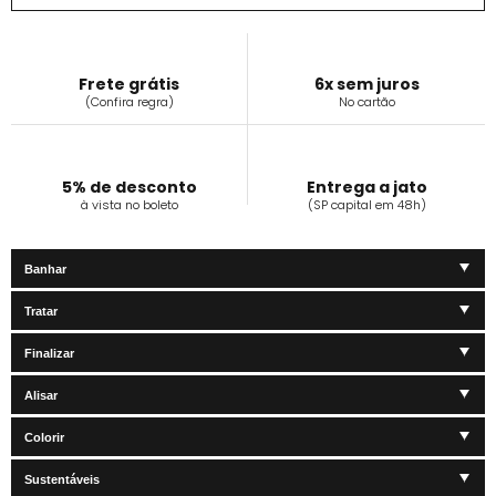
Frete grátis
6x sem juros
(Confira regra)
No cartão
5% de desconto
Entrega a jato
à vista no boleto
(SP capital em 48h)
Banhar
Tratar
Finalizar
Alisar
Colorir
Sustentáveis