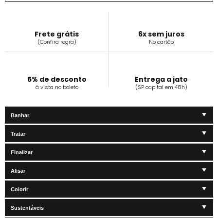
Frete grátis
6x sem juros
(Confira regra)
No cartão
5% de desconto
Entrega a jato
à vista no boleto
(SP capital em 48h)
Banhar
Tratar
Finalizar
Alisar
Colorir
Sustentáveis