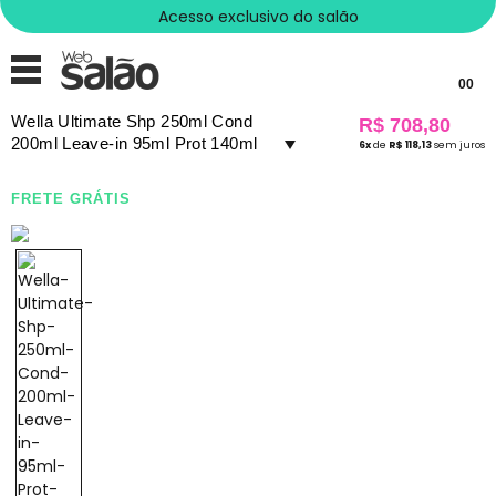
Acesso exclusivo do salão
00
Wella Ultimate Shp 250ml Cond
R$ 708,80
200ml Leave-in 95ml Prot 140ml
6x
de
R$ 118,13
sem juros
FRETE GRÁTIS